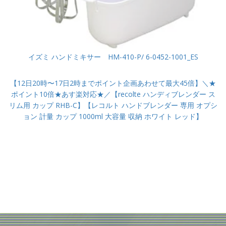
イズミ ハンドミキサー HM-410-P/ 6-0452-1001_ES
【12日20時〜17日2時までポイント企画あわせて最大45倍】＼★
ポイント10倍★あす楽対応★／【recolte ハンディブレンダー ス
リム用 カップ RHB-C】【レコルト ハンドブレンダー 専用 オプシ
ョン 計量 カップ 1000ml 大容量 収納 ホワイト レッド】