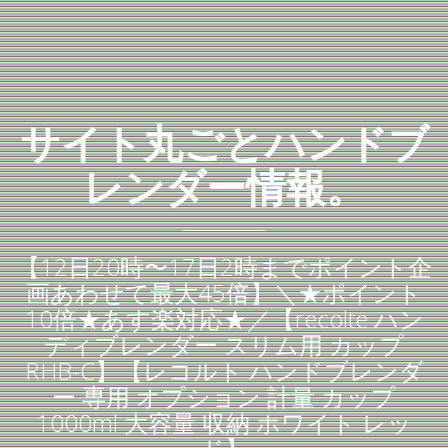
サイト丸ごとハンドブ
レンダー情報。
【12日20時〜17日2時までポイント企
画あわせて最大45倍】＼★ポイント
10倍★あす楽対応★／【recolte ハン
ディブレンダー スリム用 カップ
RHB-C】【レコルト ハンドブレンダ
ー 専用 オプション 計量 カップ
1000ml 大容量 収納 ホワイト レッ