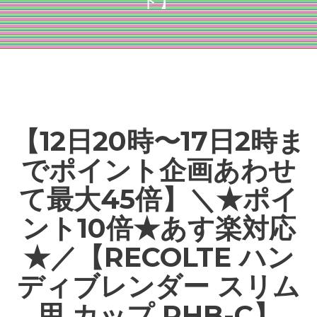
ド】
【12日20時〜17日2時ま
でポイント企画あわせ
て最大45倍】＼★ポイ
ント10倍★あす楽対応
★／【RECOLTE ハン
ディブレンダー スリム
用 カップ RHB-C】